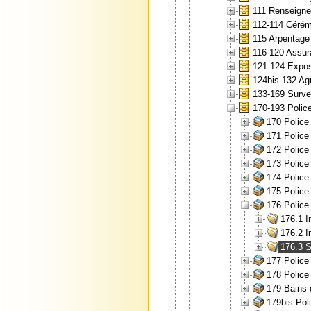
111 Renseignem
112-114 Cérémo
115 Arpentage 
116-120 Assur
121-124 Expos
124bis-132 Agr
133-169 Surve
170-193 Police
170 Police 
171 Police
172 Police
173 Police 
174 Police
175 Police 
176 Police
176.1 I
176.2 I
176.3 S
177 Police 
178 Police 
179 Bains 
179bis Poli