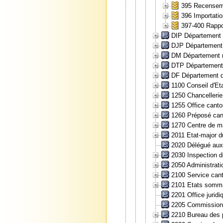
395 Recenseme
396 Importatio
397-400 Rappo
DIP Département d
DJP Département d
DM Département mi
DTP Département d
DF Département d
1100 Conseil d'Eta
1250 Chancellerie
1255 Office canton
1260 Préposé cant
1270 Centre de m
2011 Etat-major d
2020 Délégué aux
2030 Inspection d
2050 Administrati
2100 Service cant
2101 Etats somma
2201 Office jurid
2205 Commission 
2210 Bureau des p