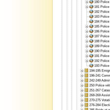
180 Police 
181 Police 
182 Police 
183 Police 
184 Police 
185 Police 
186 Police 
187 Police 
188 Police 
189 Police 
190 Police 
191 Police 
192 Police 
193 Police 
194-195 Emigr
196-241 Comme
242-249 Admini
250 Police vét
251-267 Catas
268-269 Assis
270-275 Votati
276-284 Elect
285 Poids et 