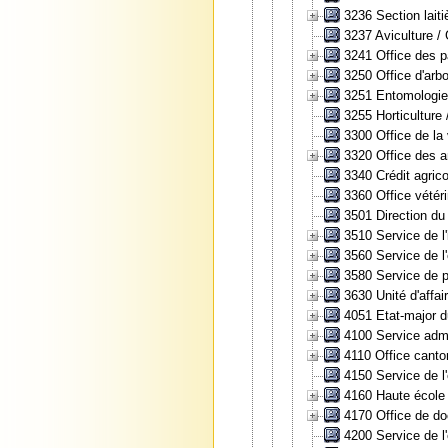
3236 Section laiti
3237 Aviculture /
3241 Office des p
3250 Office d'arb
3251 Entomologie 
3255 Horticulture
3300 Office de la
3320 Office des a
3340 Crédit agrico
3360 Office vétér
3501 Direction du
3510 Service de l'
3560 Service de l'
3580 Service de pr
3630 Unité d'affai
4051 Etat-major d
4100 Service admin
4110 Office canto
4150 Service de l
4160 Haute école
4170 Office de do
4200 Service de l