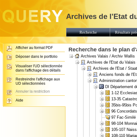
Archives de l'Etat d
Recherche
Résultats pré
Afficher au format PDF
Recherche dans le plan d
Archives Valais / Archiv Wallis
Déposer dans le portfolio
Archives de l'Etat du Valais
Visualiser l'UD sélectionnée
Archives de l'Etat / Staa
dans l'affichage des détails
Anciens fonds de l'Et
Restreindre l'affichage aux
Administration canto
UD sélectionnées
DI Département de
Annuler la restriction
1-12 Ecclesias
13-35 Catastr
Aide
35bis-95bis Po
96 Concordats 
97 Fac-Similé 
98-104 Monnai
105-107 Naiss
108-110 Maria