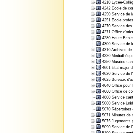
4210 Lycée-Collè
4242 Ecole de com
4250 Service de la
4251 Ecole profes
4270 Service des 
4271 Office d'orie
4280 Haute Ecole
4300 Service de la
4310 Archives de l
4330 Médiathèque 
4350 Musées can
4601 Etat-major d
4620 Service de l'
4625 Bureaux d'ac
4640 Office pour l
4660 Office de coo
4800 Service cant
5060 Service jurid
5070 Répertoires 
5071 Minutes de n
5075 Jugements pé
5090 Service de l
5100 Service cant