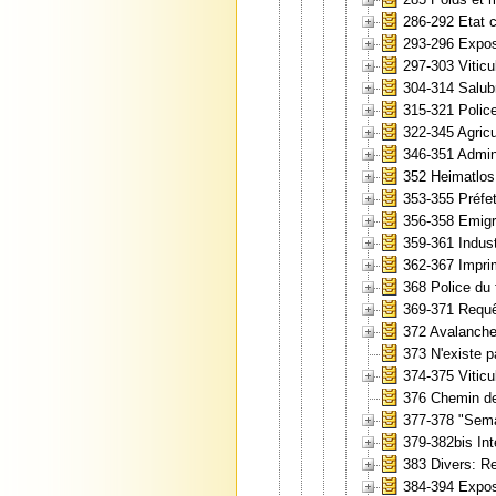
286-292 Etat c
293-296 Exposi
297-303 Viticu
304-314 Salubr
315-321 Police
322-345 Agricu
346-351 Admin
352 Heimatlos,
353-355 Préfet
356-358 Emigr
359-361 Indus
362-367 Imprim
368 Police du 
369-371 Requê
372 Avalanches
373 N'existe p
374-375 Viticu
376 Chemin de 
377-378 "Sema
379-382bis Int
383 Divers: Re
384-394 Exposi