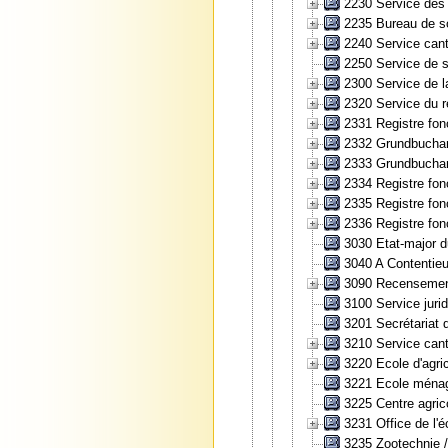
2230 Service des
2235 Bureau de so
2240 Service canto
2250 Service de st
2300 Service de l
2320 Service du r
2331 Registre fon
2332 Grundbucham
2333 Grundbuchamt
2334 Registre fon
2335 Registre fo
2336 Registre fon
3030 Etat-major du
3040 A Contentieu
3090 Recensement
3100 Service juri
3201 Secrétariat 
3210 Service canto
3220 Ecole d'agri
3221 Ecole ménagè
3225 Centre agric
3231 Office de l'
3235 Zootechnie /