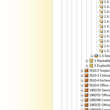
1.4.
1.4.
1.4.
1.4.
1.4.
1.4.
1.4.
1.4.
1.4.
1.4
1.4
1.5 Dos
2 Ravitail
3 Explosif
3510-2 Inspect
3510-3 Chôma
3510-4 Archiv
3510-6 Office 
1982/20 Servic
1982/52 Office
1982/89 Comme
1983/32 Office
1983/69 Comme