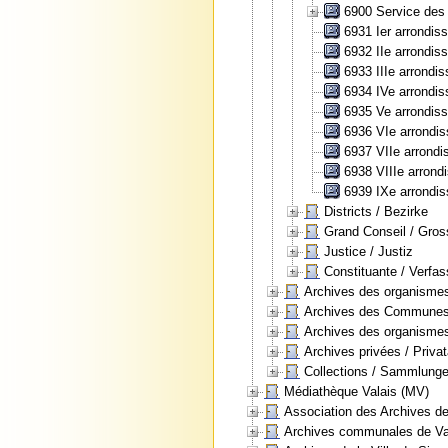
6900 Service des 
6931 Ier arrondiss
6932 IIe arrondiss
6933 IIIe arrondis
6934 IVe arrondiss
6935 Ve arrondisse
6936 VIe arrondiss
6937 VIIe arrondis
6938 VIIIe arrondi
6939 IXe arrondiss
Districts / Bezirke
Grand Conseil / Gros
Justice / Justiz
Constituante / Verfa
Archives des organismes 
Archives des Communes, 
Archives des organismes
Archives privées / Priva
Collections / Sammlung
Médiathèque Valais (MV)
Association des Archives 
Archives communales de Va