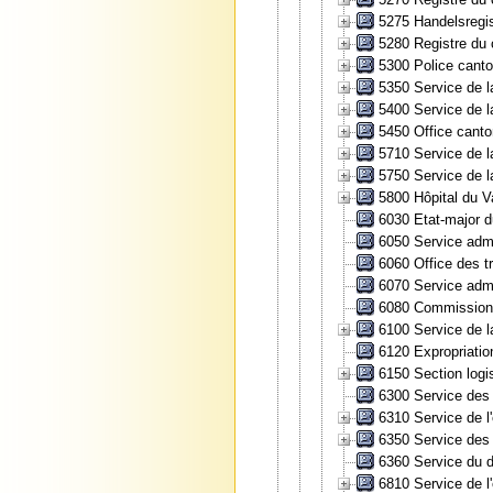
5275 Handelsregis
5280 Registre du 
5300 Police canto
5350 Service de la
5400 Service de la
5450 Office canto
5710 Service de l
5750 Service de l
5800 Hôpital du Va
6030 Etat-major du
6050 Service admi
6060 Office des t
6070 Service admi
6080 Commission 
6100 Service de la
6120 Expropriatio
6150 Section logis
6300 Service des 
6310 Service de l
6350 Service des 
6360 Service du d
6810 Service de l