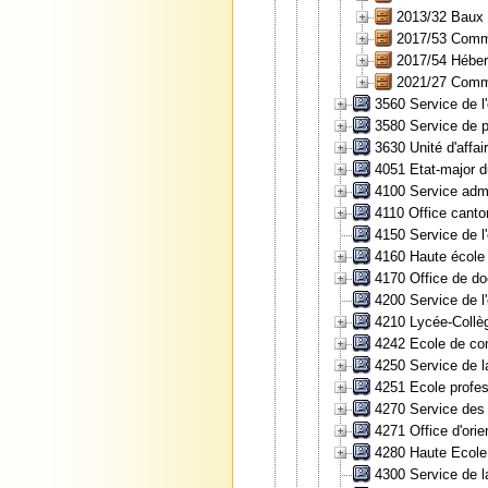
2013/32 Baux 
2017/53 Commis
2017/54 Héber
2021/27 Comme
3560 Service de l'
3580 Service de pr
3630 Unité d'affai
4051 Etat-major d
4100 Service admin
4110 Office canto
4150 Service de l
4160 Haute école
4170 Office de do
4200 Service de l
4210 Lycée-Collè
4242 Ecole de com
4250 Service de la
4251 Ecole profes
4270 Service des 
4271 Office d'orie
4280 Haute Ecole
4300 Service de la