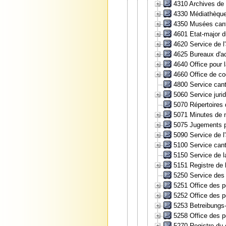
4310 Archives de l
4330 Médiathèque 
4350 Musées can
4601 Etat-major d
4620 Service de l'
4625 Bureaux d'ac
4640 Office pour l
4660 Office de coo
4800 Service cant
5060 Service jurid
5070 Répertoires 
5071 Minutes de n
5075 Jugements pé
5090 Service de l
5100 Service cant
5150 Service de l
5151 Registre de l
5250 Service des 
5251 Office des p
5252 Office des p
5253 Betreibungs-
5258 Office des p
5270 Registre du 