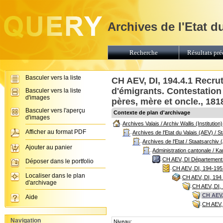
Archives de l'Etat d
Recherche
Résultats pré
Basculer vers la liste
CH AEV, DI, 194.4.1 Recr
d'émigrants. Contestation
Basculer vers la liste
d'images
pères, mère et oncle., 181
Basculer vers l'aperçu
Contexte de plan d'archivage
d'images
Archives Valais / Archiv Wallis (Institution)
Afficher au format PDF
Archives de l'Etat du Valais (AEV) / 
Archives de l'Etat / Staatsarchiv 
Ajouter au panier
Administration cantonale / K
CH AEV, DI Département d
Déposer dans le portfolio
CH AEV, DI, 194-195 
Localiser dans le plan
CH AEV, DI, 194 
d'archivage
CH AEV, DI, 
CH AEV,
Aide
CH AEV, 
Navigation
Niveau: