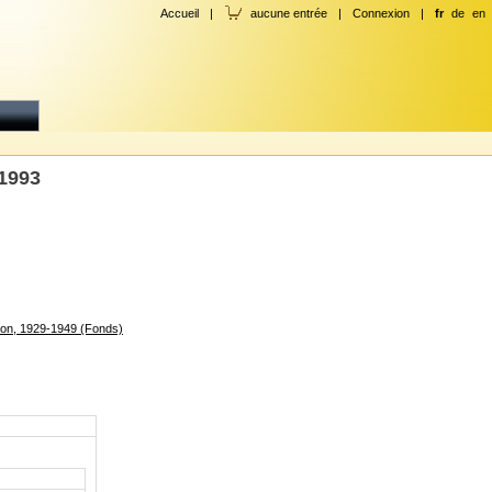
Accueil
|
aucune entrée
|
Connexion
|
fr
de
en
-1993
ion, 1929-1949 (Fonds)