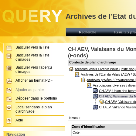
Archives de l'Etat d
Recherche
Résultats pré
Basculer vers la liste
CH AEV, Valaisans du Mond
(Fonds)
Basculer vers la liste
d'images
Contexte de plan d'archivage
Basculer vers l'aperçu
Archives Valais / Archiv Wallis (Institution)
d'images
Archives de l'Etat du Valais (AEV) / 
Archives privées / Privatarchive 
Afficher au format PDF
Associations diverses / dive
Ajouter au panier
CH AEV, Union des femme
CH AEV, Valaisans du M
Déposer dans le portfolio
CH AEV, Valaisans d
Localiser dans le plan
CH AEV, Valrando Valran
d'archivage
Niveau:
Aide
Zone d'identification
Cote:
Navigation