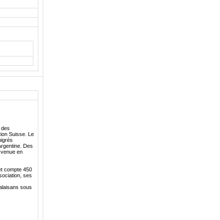
e des
tion Suisse. Le
migrés
Argentine. Des
a venue en
et compte 450
sociation, ses
Valaisans sous