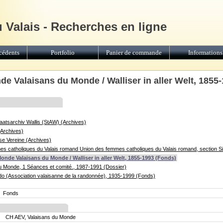
u Valais - Recherches en ligne
cédents
Portfolio
Panier de commande
Informations
e Valaisans du Monde / Walliser in aller Welt, 1855
Staatsarchiv Wallis (StAW) (Archives)
(Archives)
rse Vereine (Archives)
s catholiques du Valais romand Union des femmes catholiques du Valais romand, section S
onde Valaisans du Monde / Walliser in aller Welt, 1855-1993 (Fonds)
u Monde, 1 Séances et comité., 1987-1991 (Dossier)
do (Association valaisanne de la randonnée), 1935-1999 (Fonds)
Fonds
CH AEV, Valaisans du Monde