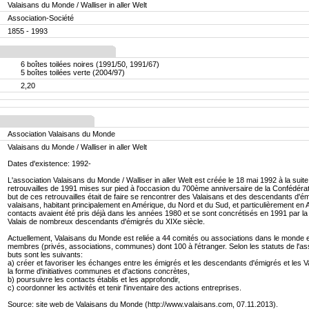
Valaisans du Monde / Walliser in aller Welt
Association-Société
1855 - 1993
6 boîtes toilées noires (1991/50, 1991/67)
5 boîtes toilées verte (2004/97)
2,20
Association Valaisans du Monde
Valaisans du Monde / Walliser in aller Welt
Dates d'existence: 1992-
L'association Valaisans du Monde / Walliser in aller Welt est créée le 18 mai 1992 à la suit
retrouvailles de 1991 mises sur pied à l'occasion du 700ème anniversaire de la Confédéra
but de ces retrouvailles était de faire se rencontrer des Valaisans et des descendants d'é
valaisans, habitant principalement en Amérique, du Nord et du Sud, et particulièrement en 
contacts avaient été pris déjà dans les années 1980 et se sont concrétisés en 1991 par l
Valais de nombreux descendants d'émigrés du XIXe siècle.
Actuellement, Valaisans du Monde est reliée a 44 comités ou associations dans le monde 
membres (privés, associations, communes) dont 100 à l'étranger. Selon les statuts de l'as
buts sont les suivants:
a) créer et favoriser les échanges entre les émigrés et les descendants d'émigrés et les 
la forme d'initiatives communes et d'actions concrètes,
b) poursuivre les contacts établis et les approfondir,
c) coordonner les activités et tenir l'inventaire des actions entreprises.
Source: site web de Valaisans du Monde (http://www.valaisans.com, 07.11.2013).