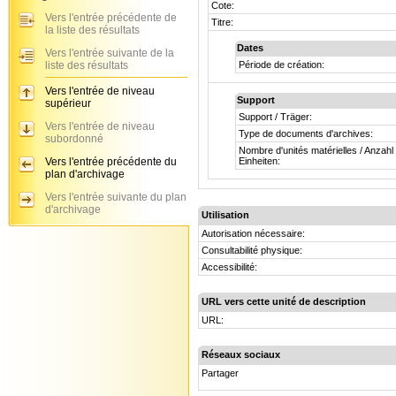
Cote:
Vers l'entrée précédente de
Titre:
la liste des résultats
Dates
Vers l'entrée suivante de la
liste des résultats
Période de création:
Vers l'entrée de niveau
Support
supérieur
Support / Träger:
Vers l'entrée de niveau
Type de documents d'archives:
subordonné
Nombre d'unités matérielles / Anzahl
Vers l'entrée précédente du
Einheiten:
plan d'archivage
Vers l'entrée suivante du plan
d'archivage
Utilisation
Autorisation nécessaire:
Consultabilité physique:
Accessibilité:
URL vers cette unité de description
URL:
Réseaux sociaux
Partager