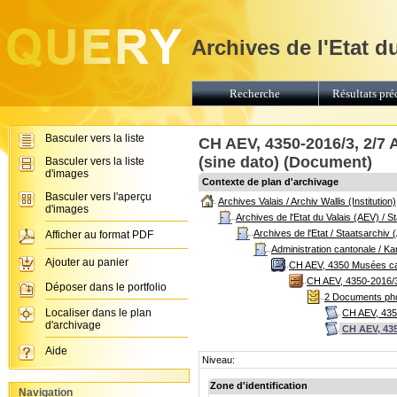
Archives de l'Etat d
Recherche
Résultats pré
Basculer vers la liste
CH AEV, 4350-2016/3, 2/7 
(sine dato) (Document)
Basculer vers la liste
d'images
Contexte de plan d'archivage
Basculer vers l'aperçu
Archives Valais / Archiv Wallis (Institution)
d'images
Archives de l'Etat du Valais (AEV) / 
Archives de l'Etat / Staatsarchiv 
Afficher au format PDF
Administration cantonale / K
Ajouter au panier
CH AEV, 4350 Musées ca
CH AEV, 4350-2016/3 A
Déposer dans le portfolio
2 Documents phot
Localiser dans le plan
CH AEV, 4350
d'archivage
CH AEV, 435
Aide
Niveau:
Zone d'identification
Navigation