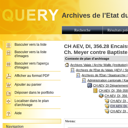
Archives de l'Etat d
Recherche
Résultats pré
Basculer vers la liste
CH AEV, DI, 356.28 Encais
Ch. Meyer contre Baptiste 
Basculer vers la liste
d'images
Contexte de plan d'archivage
Basculer vers l'aperçu
Archives Valais / Archiv Wallis (Institution)
d'images
Archives de l'Etat du Valais (AEV) / 
Archives de l'Etat / Staatsarchiv 
Afficher au format PDF
Administration cantonale / K
Ajouter au panier
CH AEV, DI Département d
CH AEV, DI, 356-358 
Déposer dans le portfolio
CH AEV, DI, 356 
Localiser dans le plan
CH AEV, DI, 
d'archivage
CH AEV, DI,
CH AEV, DI, 
Aide
Niveau:
Navigation