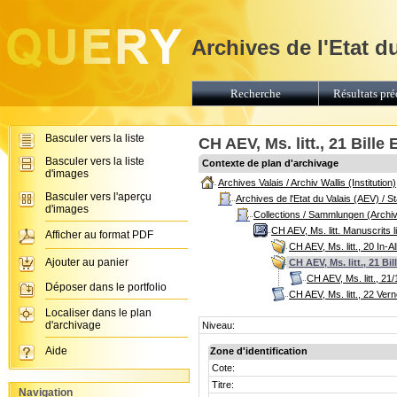
Archives de l'Etat d
Recherche
Résultats pré
Basculer vers la liste
CH AEV, Ms. litt., 21 Bill
Basculer vers la liste
Contexte de plan d'archivage
d'images
Archives Valais / Archiv Wallis (Institution)
Basculer vers l'aperçu
Archives de l'Etat du Valais (AEV) / 
d'images
Collections / Sammlungen (Archi
CH AEV, Ms. litt. Manuscrits l
Afficher au format PDF
CH AEV, Ms. litt., 20 In
Ajouter au panier
CH AEV, Ms. litt., 21 B
CH AEV, Ms. litt., 2
Déposer dans le portfolio
CH AEV, Ms. litt., 22 Ver
Localiser dans le plan
d'archivage
Niveau:
Aide
Zone d'identification
Cote:
Titre:
Navigation