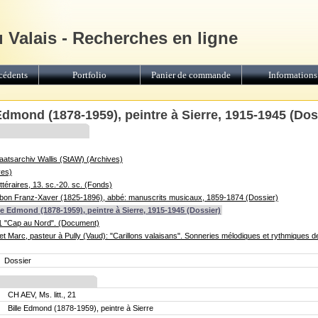
u Valais - Recherches en ligne
cédents
Portfolio
Panier de commande
Informations
e Edmond (1878-1959), peintre à Sierre, 1915-1945 (Dos
Staatsarchiv Wallis (StAW) (Archives)
ves)
ittéraires, 13. sc.-20. sc. (Fonds)
-Albon Franz-Xaver (1825-1896), abbé: manuscrits musicaux, 1859-1874 (Dossier)
ille Edmond (1878-1959), peintre à Sierre, 1915-1945 (Dossier)
1/1 "Cap au Nord". (Document)
net Marc, pasteur à Pully (Vaud): "Carillons valaisans". Sonneries mélodiques et rythmiques des
Dossier
CH AEV, Ms. litt., 21
Bille Edmond (1878-1959), peintre à Sierre