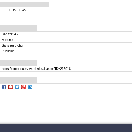
1915 - 1945
31/12/1945
Aucune
Sans restriction
Publique
https://scopequery.vs.ch/detail.aspx?ID=213918