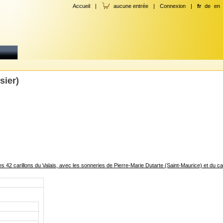
Accueil
|
aucune entrée
|
Connexion
|
fr
de
en
sier)
 42 carillons du Valais, avec les sonneries de Pierre-Marie Dutarte (Saint-Maurice) et du caril