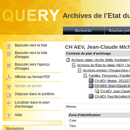
Archives de l'Etat d
Recherche
Résultats pré
Basculer vers la liste
CH AEV, Jean-Claude Miche
Basculer vers la liste
Contexte de plan d'archivage
d'images
Archives Valais / Archiv Wallis (Institution)
Basculer vers l'aperçu
Archives de l'Etat du Valais (AEV) / 
d'images
Archives privées / Privatarchive 
Familles, Personnes / Famili
Afficher au format PDF
CH AEV, Mettaz, 2013/27 
Ajouter au panier
CH AEV, Jean-Claude Mi
CH AEV, Jean-Claude
Déposer dans le portfolio
CH AEV, Paul Michellod M
Localiser dans le plan
d'archivage
Niveau:
Aide
Zone d'identification
Cote:
Titre:
Navigation