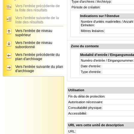
Type d'archives / Archivtyp:
Vers l'entrée précédente de
Période de création:
la liste des résultats
Indications sur l'étendue
Vers l'entrée suivante de la
Nombre d'unités matérielles / Anzahl
liste des résultats
Einheiten:
Vers l'entrée de niveau
Mètres linéaires:
supérieur
Vers l'entrée de niveau
Zone du contexte
subordonné
Vers l'entrée précédente du
Modalité d'entrée / Eingangsmoda
plan d'archivage
Numéro d'entrée / Eingangsnummer:
Date d'entrée:
Vers l'entrée suivante du plan
d'archivage
Type d'entrée:
Utilisation
Fin du délai de protection:
Autorisation nécessaire:
Consultabilité physique:
Accessibilité:
URL vers cette unité de description
URL: