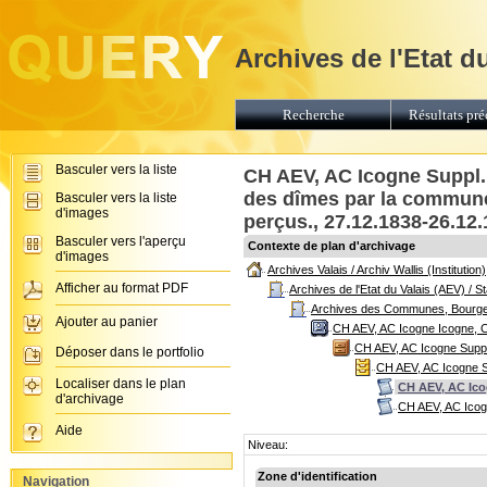
Archives de l'Etat d
Recherche
Résultats pré
Basculer vers la liste
CH AEV, AC Icogne Suppl.
des dîmes par la commune 
Basculer vers la liste
d'images
perçus., 27.12.1838-26.12
Basculer vers l'aperçu
Contexte de plan d'archivage
d'images
Archives Valais / Archiv Wallis (Institution)
Afficher au format PDF
Archives de l'Etat du Valais (AEV) / 
Archives des Communes, Bourgeoi
Ajouter au panier
CH AEV, AC Icogne Icogne, C
CH AEV, AC Icogne Suppl
Déposer dans le portfolio
CH AEV, AC Icogne Su
Localiser dans le plan
CH AEV, AC Icog
d'archivage
CH AEV, AC Icogn
Aide
Niveau:
Zone d'identification
Navigation