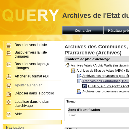
Archives de l'Etat d
Recherche
Résultats pré
Basculer vers la liste
Archives des Communes, B
Pfarrarchive (Archives)
Basculer vers la liste
d'images
Contexte de plan d'archivage
Basculer vers l'aperçu
Archives Valais / Archiv Wallis (Institution)
d'images
Archives de l'Etat du Valais (AEV) / 
Archives des organismes para-éta
Afficher au format PDF
Archives des Communes, Bourge
Ajouter au panier
CH AEV, AC Les Agettes Age
Archives des organismes régiona
Déposer dans le portfolio
Localiser dans le plan
Niveau:
d'archivage
Zone d'identification
Aide
Titre:
Navigation