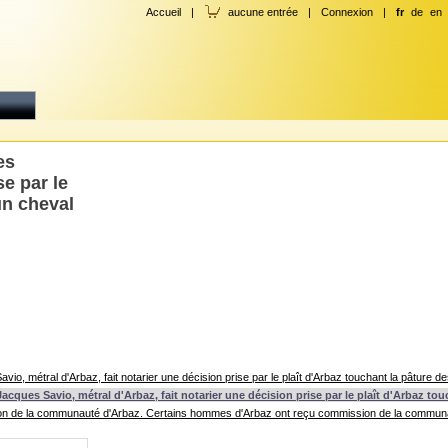
Accueil
|
aucune entrée
|
Connexion
|
fr
de
en
es
se par le
un cheval
o, métral d'Arbaz, fait notarier une décision prise par le plaît d'Arbaz touchant la pâture de
cques Savio, métral d'Arbaz, fait notarier une décision prise par le plaît d'Arbaz touc
on de la communauté d'Arbaz. Certains hommes d'Arbaz ont reçu commission de la communauté po