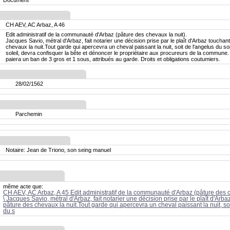
Document
CH AEV, AC Arbaz, A 46
Edit administratif de la communauté d'Arbaz (pâture des chevaux la nuit).
Jacques Savio, métral d'Arbaz, fait notarier une décision prise par le plaît d'Arbaz touchan
chevaux la nuit.Tout garde qui apercevra un cheval paissant la nuit, soit de l'angelus du so
soleil, devra confisquer la bête et dénoncer le propriétaire aux procureurs de la commune. 
paiera un ban de 3 gros et 1 sous, attribués au garde. Droits et obligations coutumiers.
28/02/1562
Parchemin
Notaire: Jean de Triono, son seing manuel
même acte que:
CH AEV, AC Arbaz, A 45 Edit administratif de la communauté d'Arbaz (pâture des c
\ Jacques Savio, métral d'Arbaz, fait notarier une décision prise par le plaît d'Arba
pâture des chevaux la nuit.Tout garde qui apercevra un cheval paissant la nuit, so
du s