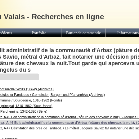
u Valais - Recherches en ligne
cédents
Portfolio
Panier de commande
Informations
it administratif de la communauté d'Arbaz (pâture d
 Savio, métral d'Arbaz, fait notarier une décision pri
pâture des chevaux la nuit.Tout garde qui apercevra 
'angelus du s
Staatsarchiv Wallis (StAW) (Archives)
sies et Paroisses / Gemeinde-, Burger- und Pfarrarchive (Archives)
mmune / Bourgeoisie, 1310-1962 (Fonds)
principal, 1310-1962 (Sous-fonds)
 Parchemins, 1342-1820 (Série)
 A 45 Edit administratif de la communauté d'Arbaz (pâture des chevaux la nuit). \ Jacques Savi
z, A 46 Edit administratif de la communauté d'Arbaz (pâture des chevaux la nuit). \ Ja
, A 47 Délimitation des prés de Tardisod. \ Le métral Jacques Savioz fait notarier une décisi