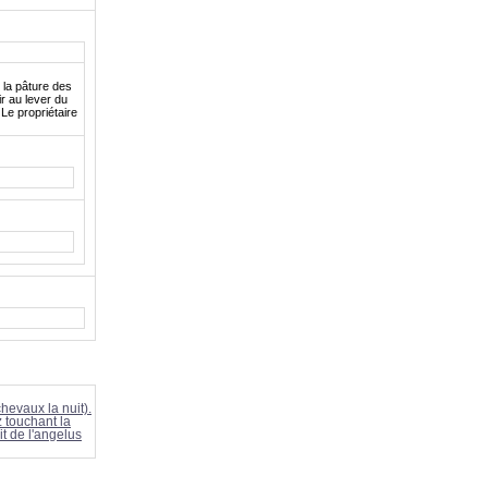
t la pâture des
ir au lever du
Le propriétaire
hevaux la nuit).
z touchant la
it de l'angelus