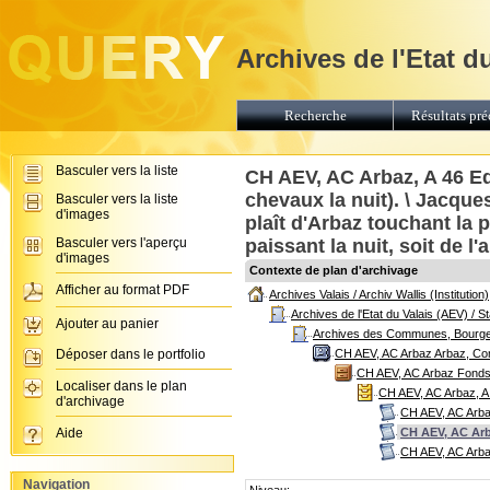
Archives de l'Etat d
Recherche
Résultats pré
Basculer vers la liste
CH AEV, AC Arbaz, A 46 Ed
chevaux la nuit). \ Jacques
Basculer vers la liste
d'images
plaît d'Arbaz touchant la 
Basculer vers l'aperçu
paissant la nuit, soit de l
d'images
Contexte de plan d'archivage
Afficher au format PDF
Archives Valais / Archiv Wallis (Institution)
Archives de l'Etat du Valais (AEV) / 
Ajouter au panier
Archives des Communes, Bourgeoi
Déposer dans le portfolio
CH AEV, AC Arbaz Arbaz, Co
CH AEV, AC Arbaz Fonds 
Localiser dans le plan
CH AEV, AC Arbaz, A
d'archivage
CH AEV, AC Arbaz,
Aide
CH AEV, AC Arba
CH AEV, AC Arbaz
Navigation