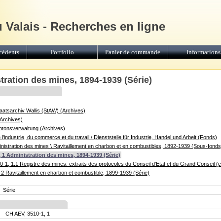
u Valais - Recherches en ligne
cédents
Portfolio
Panier de commande
Informations
tration des mines, 1894-1939 (Série)
Staatsarchiv Wallis (StAW) (Archives)
(Archives)
antonsverwaltung (Archives)
'industrie, du commerce et du travail / Dienststelle für Industrie, Handel und Arbeit (Fonds)
istration des mines \ Ravitaillement en charbon et en combustibles, 1892-1939 (Sous-fonds
 1 Administration des mines, 1894-1939 (Série)
-1, 1.1 Registre des mines: extraits des protocoles du Conseil d'Etat et du Grand Conseil (
2 Ravitaillement en charbon et combustible, 1899-1939 (Série)
Série
CH AEV, 3510-1, 1