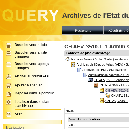
Archives de l'Etat d
Recherche
Résultats pré
Basculer vers la liste
CH AEV, 3510-1, 1 Adminis
Basculer vers la liste
Contexte de plan d'archivage
d'images
Archives Valais / Archiv Wallis (Institution)
Basculer vers l'aperçu
Archives de l'Etat du Valais (AEV) / 
d'images
Archives de l'Etat / Staatsarchiv 
Administration cantonale / K
Afficher au format PDF
CH AEV, 3510 Service de l
Ajouter au panier
CH AEV, 3510-1 Admin
CH AEV, 3510-1,
Déposer dans le portfolio
CH AEV, 3510
CH AEV, 3510-1, 
Localiser dans le plan
d'archivage
Niveau:
Aide
Zone d'identification
Cote:
Navigation