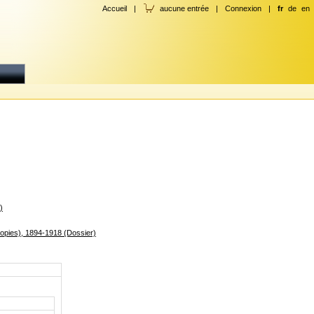
Accueil
|
aucune entrée
|
Connexion
|
fr
de
en
)
copies), 1894-1918 (Dossier)