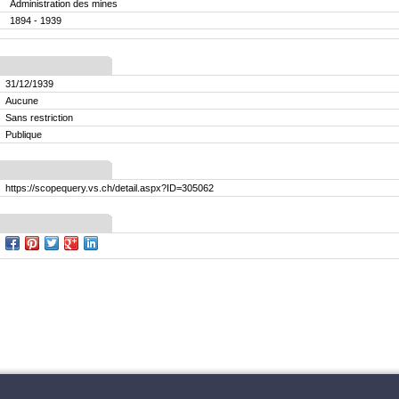
Administration des mines
1894 - 1939
31/12/1939
Aucune
Sans restriction
Publique
https://scopequery.vs.ch/detail.aspx?ID=305062